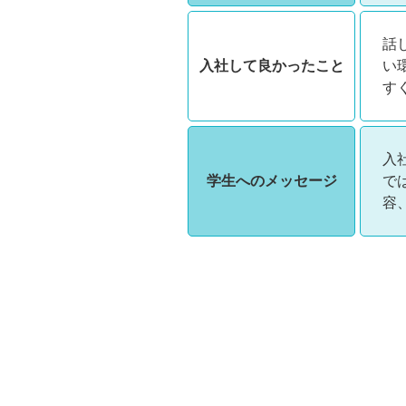
話
入社して良かったこと
い
す
入
学生へのメッセージ
で
容