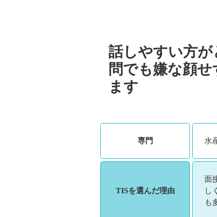
話しやすい方が
問でも嫌な顔せ
ます
専門
水
面
TISを選んだ理由
し
も