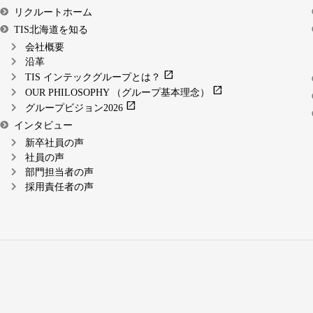
リクルートホーム
TIS北海道を知る
会社概要
沿革
open_in_new
TIS インテックグループとは？
open_in_new
OUR PHILOSOPHY （グループ基本理念）
open_in_new
グループビジョン2026
インタビュー
新卒社員の声
社員の声
部門担当者の声
採用責任者の声