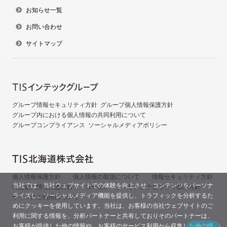
お知らせ一覧
お問い合わせ
サイトマップ
グループ情報セキュリティ方針
グループ個人情報保護方針
グループ内における個人情報の共同利用について
グループコンプライアンス
ソーシャルメディアポリシー
個人情報保護方針
個人情報の取扱について
情報セキュリティ方針
当社では、当社ウェブサイトでの体験を向上させ、コンテンツをパーソナ
特定個人情報保護方針
コーポレート・サステナビリティ基本方針
ライズし、ソーシャルメディア機能を提供し、トラフィックを分析するた
サイトのご利用について
めにクッキーを使用しています。当社は、お客様の当社ウェブサイトのご
利用に関する情報を、分析パートナーと共有しておりそのパートナーは、
お客様が提供した他の情報や、お客様のサービス利用から収集した他の情