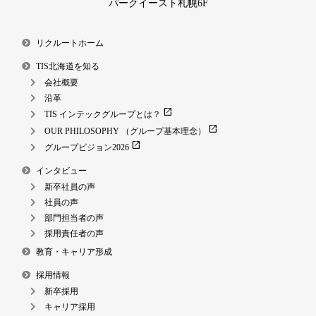
パークイースト札幌6F
リクルートホーム
TIS北海道を知る
会社概要
沿革
open_in_new
TIS インテックグループとは？
open_in_new
OUR PHILOSOPHY （グループ基本理念）
open_in_new
グループビジョン2026
インタビュー
新卒社員の声
社員の声
部門担当者の声
採用責任者の声
教育・キャリア形成
採用情報
新卒採用
キャリア採用